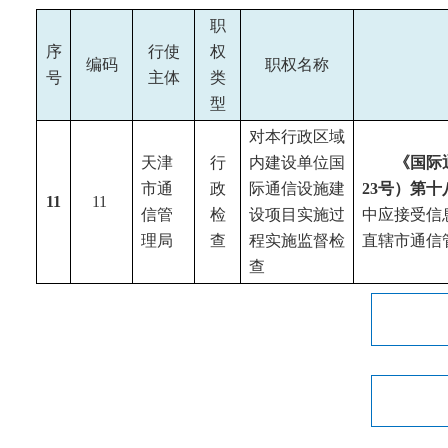
职
序
行使
权
编码
职权名称
号
主体
类
型
对本行政区域
天津
行
内建设单位国
《国际
市
通
政
际通信设施建
23号）第十
11
11
信管
检
设项目实施过
中应接受信
理局
查
程实施监督检
直辖市通信
查