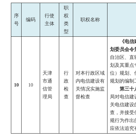
职
序
行使
权
编码
职权名称
号
主体
类
型
《电信
划委员会令
自治区、直
划及其重点
天津
行
对本行政区域
位）规划、
市
通
政
内电信建设有
规划的编制
10
10
信管
检
关情况实施监
第三十
理局
查
督检查
局对电信建
关电信建设
查，并接受
规行为作出
应依法追究