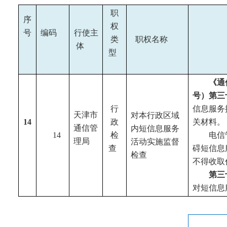
职
序
权
号
编码
行使主
类
职权名称
体
型
《通
号）第三
行
信息服务
天津市
对本行政区域
1
4
政
关材料。
通信管
内短信息服务
14
检
电信
理局
活动实施监督
查
碍短信息
检查
不得收取
第三
对短信息