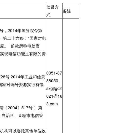
监督方
备注
式
号，2014年国务院令第
订）第二十六条：“国家对电
度。 前款所称电信资
于实现电信功能且有限的资
0351-87
8号 2014年工业和信息
88050、
国家对码号资源实行有偿
sxgjfgc2
021@16
3.com
2004〕517号 ）第
、自治区、直辖市电信管
理机构可以委托其他单位收