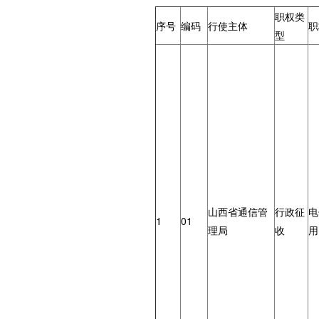
职权类
序号
编码
行使主体
职
型
山西省通信管
行政征
电
1
01
理局
收
用