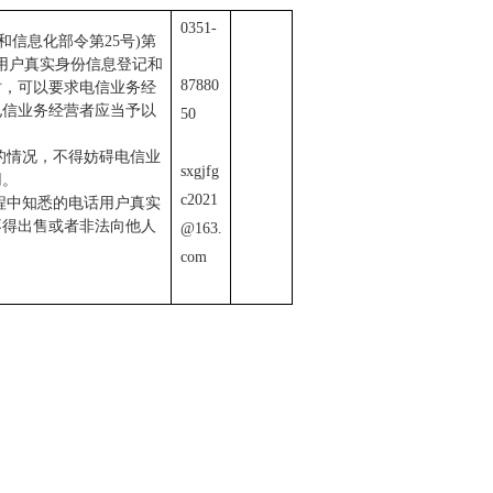
0351-
和信息化部令第25号)第
用户真实身份信息登记和
87880
时，可以要求电信业务经
电信业务经营者应当予以
50
的情况，不得妨碍电信业
sxgjfg
费用。
c2021
程中知悉的电话用户真实
不得出售或者非法向他人
@163.
com