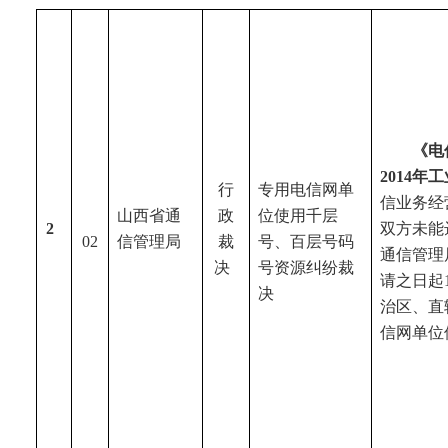
《电
2014
行
专用电信网单
信业务经
山西省
通
政
位使用千层
2
双方未能
02
信管理局
裁
号、百层号码
通信管理
决
号资源纠纷裁
请之日起
决
治区、直
信网单位