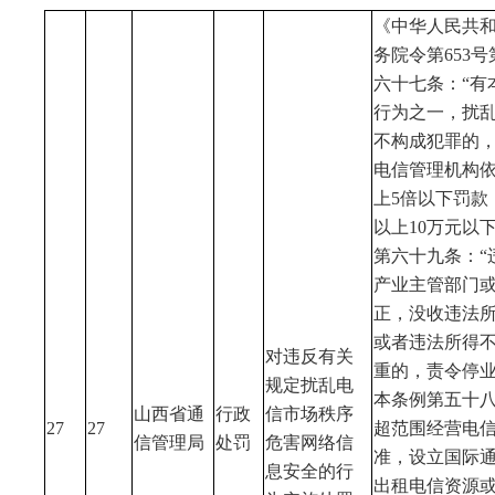
《中华人民共
务院令第
653
号
六十七条：
“
有
行为之一，扰
不构成犯罪的
电信管理机构
上
5
倍以下罚款
以上
10
万元以
第六十九条：
“
产业主管部门
正，没收违法
或者违法所得
对违反有关
重的，责令停
规定扰乱电
本条例第五十
山西省通
行政
信市场秩序
27
27
超范围经营电
信管理局
处罚
危害网络信
准，设立国际
息安全的行
出租电信资源