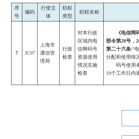
序
行使主
职权
编码
职权名称
号
体
类型
对本行政
《电信网码
区域内电
部令第28号，
上海市
行政
信网码号
第二十六条
:“
7
JC07
通信管
检查
资源使用
分配和使用情
理局
情况实施
码号使用
检查
10个工作日内