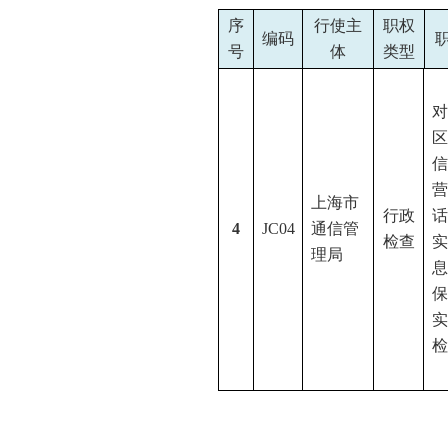
序
行使主
职权
编码
号
体
类型
对
区
信
营
上海市
行政
话
4
JC04
通信管
检查
实
理局
息
保
实
检