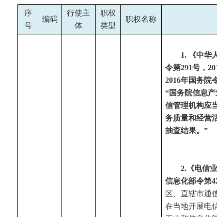
序
行使主
职权
编码
职权名称
号
体
类型
1.
《中华
令第291号，2
2016年国务院
“国务院信息
信管理机构应
务质量和经营
抽查结果。”
2.
《电信
信息化部令第4
区、直辖市通
在当地开展电