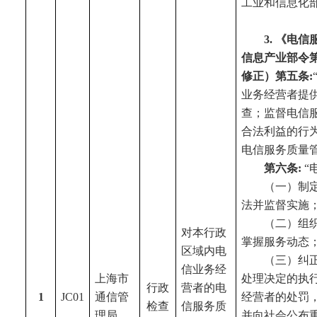
工业和信息化
3.
《电信服
信息产业部令第
修正）第五条:
业务经营者提
查；监督电信
合法利益的行
电信服务质量
第六条:
“
（一）制
法并监督实施
（二）组
对本行政
掌握服务动态
区域内电
（三）纠
信业务经
上海市
处理决定的执
行政
营者的电
1
JC01
通信管
经营者的处罚
检查
信服务质
理局
并向社会公布