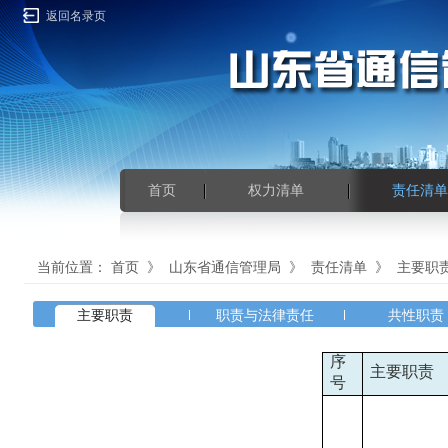
返回名录页
首页
权力清单
责任清单
当前位置：
首页
》
山东省通信管理局
》
责任清单
》
主要职
主要职责
职责与法律责任
共性职责
序
主要职责
号