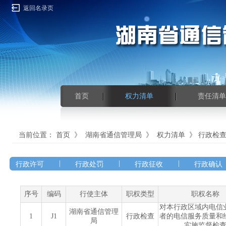
返回名录页
首页
权力清单
责任清单
当前位置：
首页
》
湖南省通信管理局
》
权力清单
》
行政检
|
|
|
行政许可
行政处罚
行政征收
行政确认
序号
编码
行使主体
职权类型
职权名称
对本行政区域内电信
湖南省通信管理
1
J1
行政检查
者的电信服务质量和
局
实施监督检