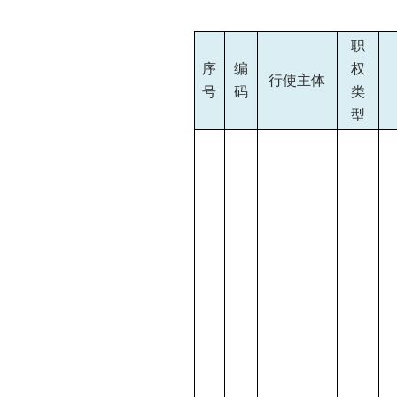
职
序
编
权
行使主体
号
码
类
型