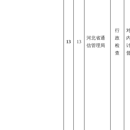
行
河北省通
政
13
13
信管理局
检
查