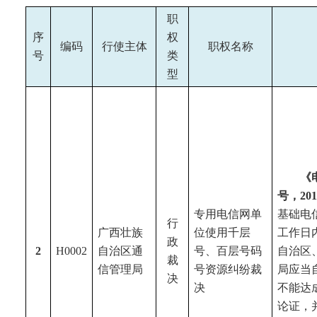
职
序
权
编码
行使主体
职权名称
号
类
型
《
号，2
专用电信网单
基础电
行
广西壮族
位使用千层
工作日
政
2
H0002
自治区通
号、百层号码
自治区
裁
信管理局
号资源纠纷裁
局应当
决
决
不能达
论证，