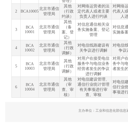
管理）
其他
对网络运营者的法
对网络
北京市通信
2
BCA10005
（行政
定代表人或者主要
代表人
管理局
约谈）
负责人进行约谈
人
其他
对信息通信相关业
北京市通信
（备
对信息
BCA
3
务实施备案、登记
10001
管理局
案、登
实施备
管理
记）
其他
北京市通信
对电信线路建设有
对电信
BCA
4
（行政
10002
管理局
关争议进行调解
争议
调解）
对用户在接受电信
对用户
其他
北京市通信
服务中与电信业务
务中与
BCA
5
（行政
10003
管理局
经营者发生的争议
者发生
调解）
进行调解
其他
对电信建设管理、
对电信
北京市通信
（审
通信行业统计管理
BCA
6
信行业
10004
管理局
查、审
有关事项进行审
事项进
核）
查、审核
主办单位：工业和信息化部信息