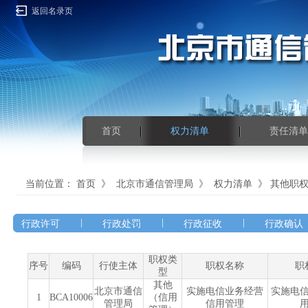
返回名录页
首页
权力清单
责任清单
当前位置：
首页
》
北京市通信管理局
》
权力清单
》
其他职
|
|
|
行政许可
行政处罚
行政征收
行政确认
职权类
序号
编码
行使主体
职权名称
职
型
其他
北京市通信
实施电信业务经营
实施电
1
BCA10006
（信用
管理局
信用管理