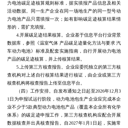
力电池碳足迹核算规则标准，据实填报产品信息及相关
活动数据。同一生产企业在同一场地生产的同一型号动
力电池产品只需填报一次；如有影响碳足迹核算结果情
形的，需扩充填报。
4.开展碳足迹结果核算。企业基于信息平台行业背景
数据库，参照《温室气体 产品碳足迹量化方法与要求 汽
车动力电池》标准及配套实施指南，自行开展动力电池
产品的碳足迹核算，并上传核算结果。
5.上传第三方核查报告。企业应委托独立的第三方核
查机构对上述自行核算结果进行核证，由企业或第三方
核查机构将核查报告上传至信息平台。
（四）工作安排。自发布通知之日起至2026年12月3
1日为申报试运行阶段，动力电池包生产企业应完成本企
业不少于5款典型动力电池包产品（覆盖本企业所有化学
体系）的碳足迹申报工作，第三方核查机构应配合开展
数据核查并出具核查报告。自2027年1月1日起，实施常