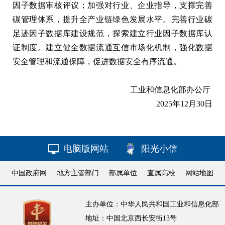
因子数据审核评议；加强对行业、企业指导，支撑完善
碳管理体系，提升全产业链绿色发展水平。完善行业碳
足迹因子数据库建设规范，探索建立行业因子数据库认
证制度。建立健全数据流通互信市场化机制，强化数据
安全管理和流通保障，促进数据安全有序流通。
工业和信息化部办公厅
2025年12月30日
电脑版网站
阳光小信
中国政府网
地方主管部门
部属单位
直属高校
网站地图
主办单位：中华人民共和国工业和信息化部
地址：中国北京西长安街13号