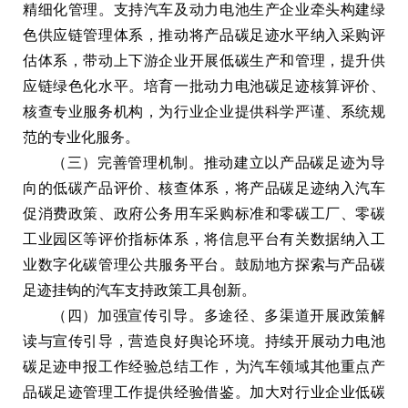
精细化管理。支持汽车及动力电池生产企业牵头构建绿
色供应链管理体系，推动将产品碳足迹水平纳入采购评
估体系，带动上下游企业开展低碳生产和管理，提升供
应链绿色化水平。培育一批动力电池碳足迹核算评价、
核查专业服务机构，为行业企业提供科学严谨、系统规
范的专业化服务。
（三）完善管理机制。推动建立以产品碳足迹为导
向的低碳产品评价、核查体系，将产品碳足迹纳入汽车
促消费政策、政府公务用车采购标准和零碳工厂、零碳
工业园区等评价指标体系，将信息平台有关数据纳入工
业数字化碳管理公共服务平台。鼓励地方探索与产品碳
足迹挂钩的汽车支持政策工具创新。
（四）加强宣传引导。多途径、多渠道开展政策解
读与宣传引导，营造良好舆论环境。持续开展动力电池
碳足迹申报工作经验总结工作，为汽车领域其他重点产
品碳足迹管理工作提供经验借鉴。加大对行业企业低碳