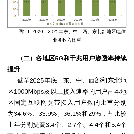
图5-1 2020—2025年东、中、西、东北部地区电信
业务收入比重
（二）各地区5G和千兆用户渗透率持续
提升
截至2025年底，东、中、西部和东北地
区1000Mbps及以上接入速率的用户占本地
区固定互联网宽带接入用户数的比重分别
为34.6%、33.9%、36.1%和29%，占比较
上年分别提高3.4个、2.7个、4.4个和5.4个