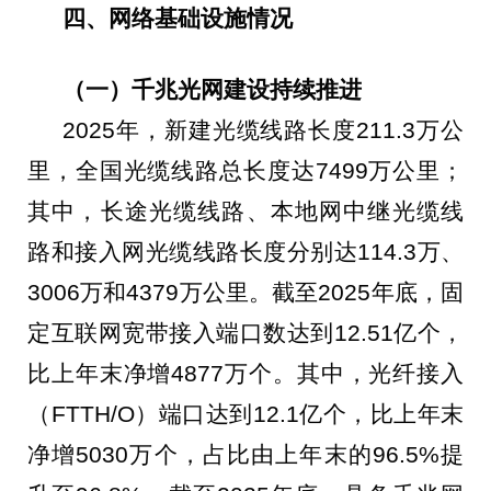
四、网络基础设施情况
（一）千兆光网建设持续推进
2025年，新建光缆线路长度211.3万公
里，全国光缆线路总长度达7499万公里；
其中，长途光缆线路、本地网中继光缆线
路和接入网光缆线路长度分别达114.3万、
3006万和4379万公里。截至2025年底，固
定互联网宽带接入端口数达到12.51亿个，
比上年末净增4877万个。其中，光纤接入
（FTTH/O）端口达到12.1亿个，比上年末
净增5030万个，占比由上年末的96.5%提