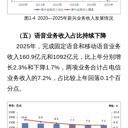
图1-4 2020—2025年新兴业务收入发展情况
（五）语音业务收入占比持续下降
2025年，完成固定语音和移动语音业务
收入160.9亿元和1092亿元，比上年分别增
长2.3%和下降1.7%，两项业务合计占电信
业务收入的7.2%，占比较上年回落0.1个百
分点。