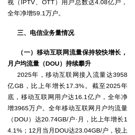
视（IPTV、OTT）用户总数达4.08亿户，
全年净增59.1万户。
三、电信业务量情况
（一）移动互联网流量保持较快增长，
月户均流量（DOU）持续攀升
2025年，移动互联网接入流量达3958
亿GB，比上年增长17.3%。截至2025年
底，移动互联网用户达16.1亿户，全年净
增3965万户。全年移动互联网月户均流量
（DOU）达20.74GB/户·月，比上年增长1
4.1%；12月当月DOU达23.04GB/户，较上