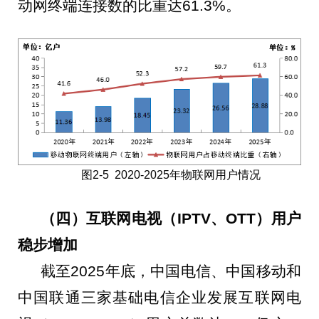
动网终端连接数的比重达61.3%。
图2-5 2020-2025年物联网用户情况
（四）互联网电视（IPTV、OTT）用户
稳步增加
截至2025年底，中国电信、中国移动和
中国联通三家基础电信企业发展互联网电