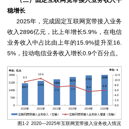
稳增长
2025年，完成固定互联网宽带接入业务
收入2896亿元，比上年增长5.9%，在电信
业务收入中占比由上年的15.9%提升至16.
5%，拉动电信业务收入增长0.9个百分点。
图1-2 2020—2025年互联网宽带接入业务收入情况