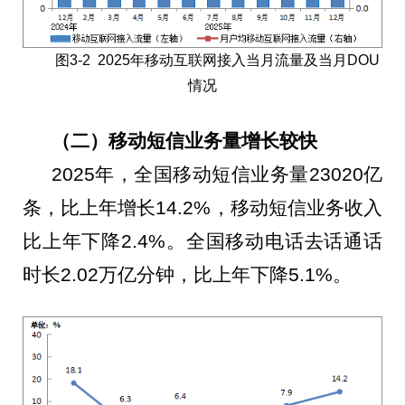
图3-2 2025年移动互联网接入当月流量及当月DOU
情况
（二）移动短信业务量增长较快
2025年，全国移动短信业务量23020亿
条，比上年增长14.2%，移动短信业务收入
比上年下降2.4%。全国移动电话去话通话
时长2.02万亿分钟，比上年下降5.1%。