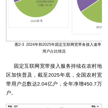
图2-3 2024年和2025年固定互联网宽带各接入速率
用户占比情况
固定互联网宽带接入服务持续在农村地
区加快普及，截至2025年底，全国农村宽
带用户总数达2.04亿户，全年净增450.7万
户。