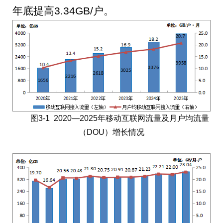
年底提高3.34GB/户。
图3-1 2020—2025年移动互联网流量及月户均流量
（DOU）增长情况