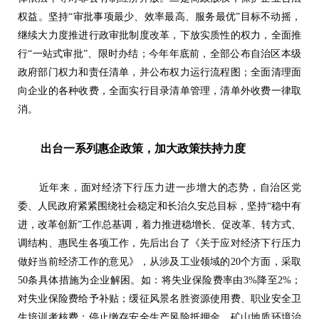
权益。坚持“审批事项最少、效率最高、服务最优”目标不动摇，
继续大力度推进行政审批制度改革，下放实质性的权力，全面推
行“一站式审批”、限时办结；今年年底前，全部公布自治区本级
政府部门权力和责任清单，并公布权力运行流程图；全面清理面
向企业的各种收费，全面实行目录清单管理，清单外收费一律取
消。
出台一系列惠企政策，加大政策扶持力度
近年来，面对经济下行压力进一步增大的态势，自治区党
委、人民政府紧紧围绕社会稳定和长治久安总目标，坚持“稳中有
进，改革创新”工作总基调，着力推进稳增长、促改革、转方式、
调结构、惠民生各项工作，先后出台了《关于应对经济下行压力
做好当前经济工作的意见》，从涉及工业领域的20个方面，采取
50条具体措施为企业解困。如：将失业保险费率由3%降至2%；
对失业保险费给予补贴；缓征风景名胜资源使用费、职业安全卫
生培训考核费；停止缴存安全生产风险抵押金、矿山地质环境治