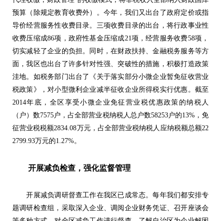
预算（除规定教育收费外）。今年，我们又出台了政府定价或指
导价经营服务性收费目录。三项收费目录的出台，将行政事业性
收费压缩成86项，政府性基金压缩成21项，经营服务收费58项，
切实减轻了企业的负担。同时，在财政扶持、金融税务服务等方
面，我区也出台了许多针对性强、突破性的措施，积极打造政策
洼地。如税务部门出台了《关于落实部分小微企业暂免征收营业
税政策》，对小型微利企业减半征收企业所得税实行优惠。截至
2014年底，全区享受小微企业免征营业税优惠政策的纳税人
（户）数7575户，占全部营业税纳税人总户数58253户的13%，免
征营业税税额2834.08万元，占全部营业税纳税人应纳税额总额22
2799.93万元的1.27%。
开展减负检查，强化监督管理
开展减负调研督查工作在我区已成常态。每年我们都安排专
题调研检查组，采取深入企业、调阅企业财务凭证、召开座谈会
等多种方式，对全区减负工作进行督查。了解自治区为企业解困