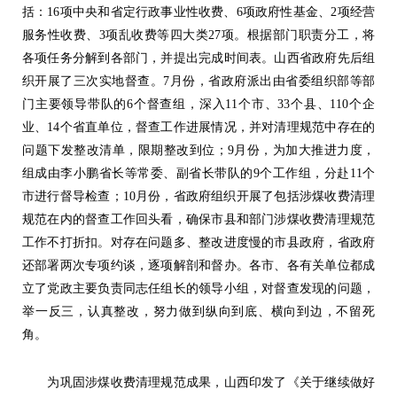
括：16项中央和省定行政事业性收费、6项政府性基金、2项经营
服务性收费、3项乱收费等四大类27项。根据部门职责分工，将
各项任务分解到各部门，并提出完成时间表。山西省政府先后组
织开展了三次实地督查。7月份，省政府派出由省委组织部等部
门主要领导带队的6个督查组，深入11个市、33个县、110个企
业、14个省直单位，督查工作进展情况，并对清理规范中存在的
问题下发整改清单，限期整改到位；9月份，为加大推进力度，
组成由李小鹏省长等常委、副省长带队的9个工作组，分赴11个
市进行督导检查；10月份，省政府组织开展了包括涉煤收费清理
规范在内的督查工作回头看，确保市县和部门涉煤收费清理规范
工作不打折扣。对存在问题多、整改进度慢的市县政府，省政府
还部署两次专项约谈，逐项解剖和督办。各市、各有关单位都成
立了党政主要负责同志任组长的领导小组，对督查发现的问题，
举一反三，认真整改，努力做到纵向到底、横向到边，不留死
角。
为巩固涉煤收费清理规范成果，山西印发了《关于继续做好