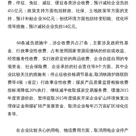
费，停征、免征、减征、缓征各类涉企收费，预计减轻企业负担
451亿元；政策支持方面包括财政、社保、土地政策等方面的支
持，预计补贴企业36亿元；创优环境方面包括转变职能、优化环
境等措施，预计减轻企业负担14亿元。
60条减负措施中，涉企收费共占27条，主要涉及政府性基
金、行政事业性收费、占有使用国家资源应缴纳的价款或收益、
经营服务性收费、实行政府定价的商品收费、企业自提自用的专
项资金、社会保险费、企业承担的社会责任等8个方面。其中企
业比较关注的措施有：停止征收价格调节基金;取消铁路护路联防
费等4项（省定）行政事业性收费；煤炭产品质量监督检验收费
按标准降低20%执行、继续减半收取煤炭交易服务费、缓缴2015
年度资源价款、暂停提取2015年度煤炭开采企业矿山环境恢复治
理保证金和煤矿转产发展资金、取消企业每年25万亩矿区绿化任
务等。
在企业比较关心的用电、物流费用方面，取消用电企业停产