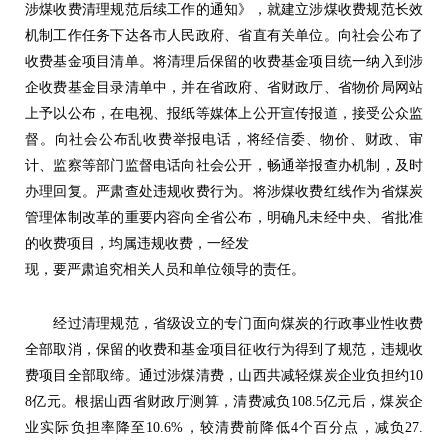
涉煤收费清理规范后续工作的通知》，就建立涉煤收费规范长效
机制工作任务下达各市人民政府、省直有关单位。向社会公布了
收费基金项目清单。将清理后保留的收费基金项目统一纳入到涉
企收费基金目录清单中，并在省政府、省财政厅、省物价局网站
上予以公布，在电视、报纸等媒体上公开宣传报道，接受公众监
督。向社会公布乱收费举报电话，将经信委、物价、财政、审
计、监察等部门监督电话向社会公开，畅通举报查办机制，及时
办理回复。严肃查处违规收费行为。将涉煤收费红线作为省煤炭
管理体制改革的重要内容向全省公布，明确凡未经中央、省批准
的收费项目，均属违规收费，一经发
现，要严肃追究相关人员和单位领导的责任。
经过清理规范，省级设立的专门面向煤炭的行政事业性收费
全部取消，保留的收费和基金项目征收行为得到了规范，违规收
费项目全部取缔。通过涉煤清费，山西共减轻煤炭企业负担约10
8亿元。根据山西省财政厅测算，清费减负108.5亿元后，煤炭企
业实际负担率降至10.6%，较清费前降低4个百分点，减负27.