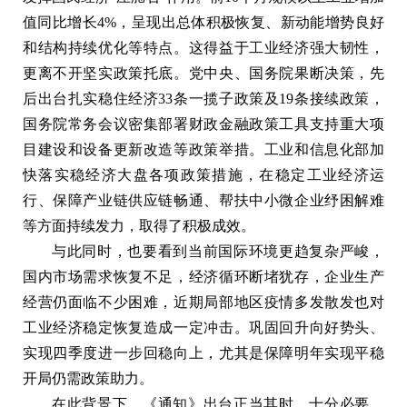
值同比增长4%，呈现出总体积极恢复、新动能增势良好
和结构持续优化等特点。这得益于工业经济强大韧性，
更离不开坚实政策托底。党中央、国务院果断决策，先
后出台扎实稳住经济33条一揽子政策及19条接续政策，
国务院常务会议密集部署财政金融政策工具支持重大项
目建设和设备更新改造等政策举措。工业和信息化部加
快落实稳经济大盘各项政策措施，在稳定工业经济运
行、保障产业链供应链畅通、帮扶中小微企业纾困解难
等方面持续发力，取得了积极成效。
与此同时，也要看到当前国际环境更趋复杂严峻，
国内市场需求恢复不足，经济循环断堵犹存，企业生产
经营仍面临不少困难，近期局部地区疫情多发散发也对
工业经济稳定恢复造成一定冲击。巩固回升向好势头、
实现四季度进一步回稳向上，尤其是保障明年实现平稳
开局仍需政策助力。
在此背景下，《通知》出台正当其时、十分必要。