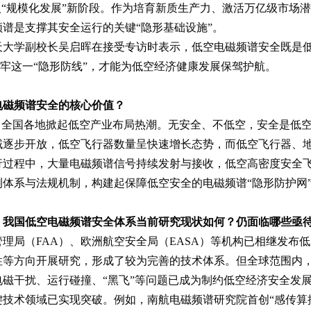
入“规模化发展”新阶段。作为培育新质生产力、激活万亿级市场
谱是支撑其安全运行的关键“隐形基础设施”。
航天大学副校长吴启晖在接受专访时表示，低空电磁频谱安全既是
筑牢这一“隐形防线”，才能为低空经济健康发展保驾护航。
电磁频谱安全的核心价值？
年”，全国各地掀起低空产业布局热潮。无安全、不低空，安全是低
域逐步开放，低空飞行器数量呈快速增长态势，而低空飞行器、
行过程中，大量电磁频谱信号持续发射与接收，低空高密度安全
体系与法规机制，构建起保障低空安全的电磁频谱“隐形防护网
，我国低空电磁频谱安全体系当前研究现状如何？仍面临哪些亟
理局（FAA）、欧洲航空安全局（EASA）等机构已相继发布
性等方向开展研究，形成了较为完善的技术体系。但全球范围内
磁干扰、运行碰撞、“黑飞”等问题已成为制约低空经济安全发
技术领域已实现突破。例如，南航电磁频谱研究院首创“感传算