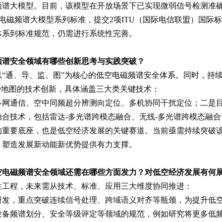
谱大模型。目前，该模型在开放场景下已实现微弱信号检测准确率≥
EE电磁频谱大模型系列标准，提交2项ITU（国际电信联盟）国际
体系到标准规范，仍需进行系统性完善。
频谱安全领域有哪些创新思考与实践突破？
“通、导、监、图”为核心的低空电磁频谱安全体系。同时，持
势地图的技术创新，具体涵盖三大类关键技术：
多网通信、空中同频超分辨测向定位、多机协同干扰定位；二是
合技术，包括雷达-多光谱跨模态融合、无线-多光谱跨模态融合
重要底座，也是低空经济发展的关键赛道。当前亟需持续突破该
、塑造发展新动能新优势提供有力支撑。
空电磁频谱安全领域还需在哪些方面发力？对低空经济发展有何
性工程，未来需从技术、标准、应用三大维度协同推进：
研发，重点突破连续信号处理、跨域语义对齐等瓶颈，为提升低
备频谱划分、安全等级评定等领域的规范，例如研究将更多低频