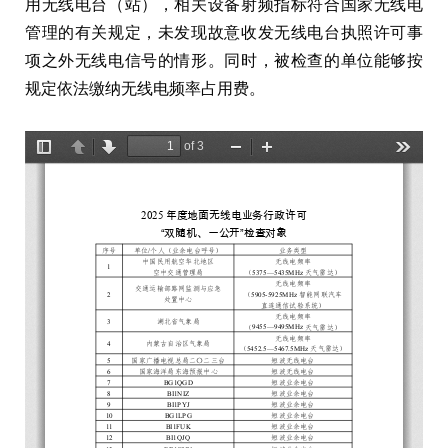
用无线电台（站），相关设备射频指标符合国家无线电
管理的有关规定，未发现故意收发无线电台执照许可事
项之外无线电信号的情形。同时，被检查的单位能够按
规定依法缴纳无线电频率占用费。