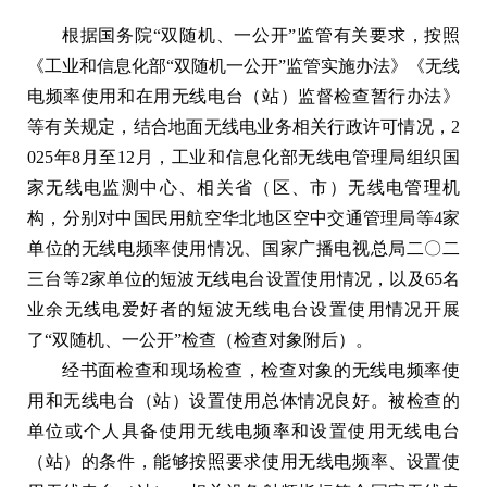
根据国务院“双随机、一公开”监管有关要求，按照
《工业和信息化部“双随机一公开”监管实施办法》《无线
电频率使用和在用无线电台（站）监督检查暂行办法》
等有关规定，结合地面无线电业务相关行政许可情况，2
025年8月至12月，工业和信息化部无线电管理局组织国
家无线电监测中心、相关省（区、市）无线电管理机
构，分别对中国民用航空华北地区空中交通管理局等4家
单位的无线电频率使用情况、国家广播电视总局二〇二
三台等2家单位的短波无线电台设置使用情况，以及65名
业余无线电爱好者的短波无线电台设置使用情况开展
了“双随机、一公开”检查（检查对象附后）。
经书面检查和现场检查，检查对象的无线电频率使
用和无线电台（站）设置使用总体情况良好。被检查的
单位或个人具备使用无线电频率和设置使用无线电台
（站）的条件，能够按照要求使用无线电频率、设置使