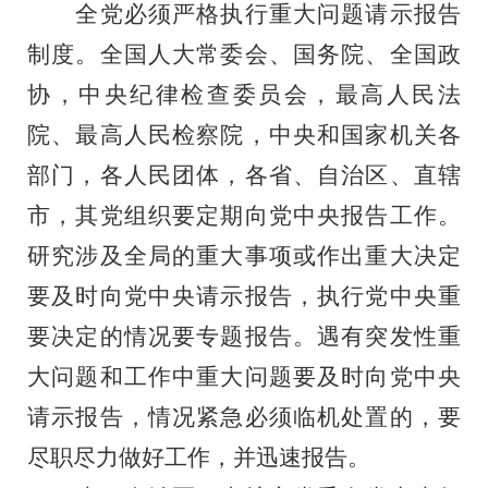
全党必须严格执行重大问题请示报告
制度。全国人大常委会、国务院、全国政
协，中央纪律检查委员会，最高人民法
院、最高人民检察院，中央和国家机关各
部门，各人民团体，各省、自治区、直辖
市，其党组织要定期向党中央报告工作。
研究涉及全局的重大事项或作出重大决定
要及时向党中央请示报告，执行党中央重
要决定的情况要专题报告。遇有突发性重
大问题和工作中重大问题要及时向党中央
请示报告，情况紧急必须临机处置的，要
尽职尽力做好工作，并迅速报告。