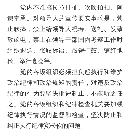
党内不准搞拉拉扯扯、吹吹拍拍、阿
谀奉承。对领导人的宣传要实事求是，禁
止吹捧，禁止给领导人祝寿、送礼、发致
敬函电，禁止在领导干部国内考察工作时
组织迎送、张贴标语、敲锣打鼓、铺红地
毯、举行宴会等。
党的各级组织必须担负起执行和维护
政治纪律和政治规矩的责任，对违反政治
纪律的行为要坚决批评制止，不能听之任
之。党的各级组织和纪律检查机关要加强
纪律执行情况的监督和检查，坚决防止和
纠正执行纪律宽松软的问题。