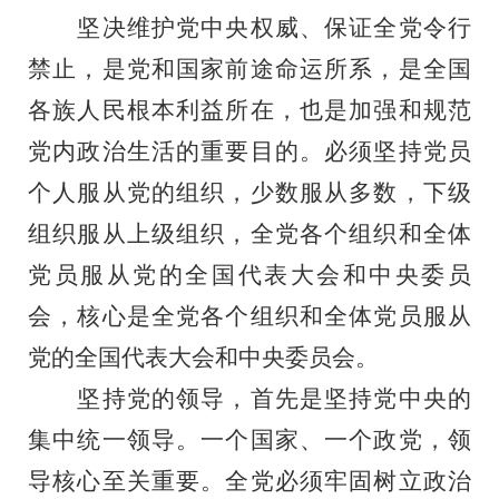
坚决维护党中央权威、保证全党令行
禁止，是党和国家前途命运所系，是全国
各族人民根本利益所在，也是加强和规范
党内政治生活的重要目的。必须坚持党员
个人服从党的组织，少数服从多数，下级
组织服从上级组织，全党各个组织和全体
党员服从党的全国代表大会和中央委员
会，核心是全党各个组织和全体党员服从
党的全国代表大会和中央委员会。
坚持党的领导，首先是坚持党中央的
集中统一领导。一个国家、一个政党，领
导核心至关重要。全党必须牢固树立政治