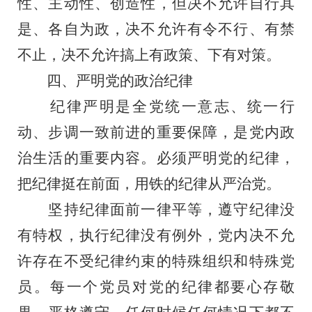
性、主动性、创造性，但决不允许自行其
是、各自为政，决不允许有令不行、有禁
不止，决不允许搞上有政策、下有对策。
四、严明党的政治纪律
纪律严明是全党统一意志、统一行
动、步调一致前进的重要保障，是党内政
治生活的重要内容。必须严明党的纪律，
把纪律挺在前面，用铁的纪律从严治党。
坚持纪律面前一律平等，遵守纪律没
有特权，执行纪律没有例外，党内决不允
许存在不受纪律约束的特殊组织和特殊党
员。每一个党员对党的纪律都要心存敬