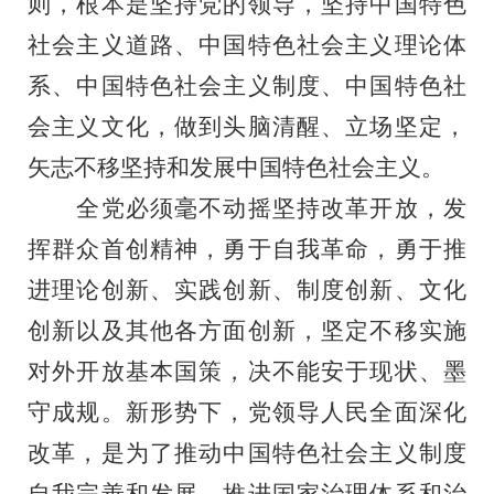
则，根本是坚持党的领导，坚持中国特色
社会主义道路、中国特色社会主义理论体
系、中国特色社会主义制度、中国特色社
会主义文化，做到头脑清醒、立场坚定，
矢志不移坚持和发展中国特色社会主义。
全党必须毫不动摇坚持改革开放，发
挥群众首创精神，勇于自我革命，勇于推
进理论创新、实践创新、制度创新、文化
创新以及其他各方面创新，坚定不移实施
对外开放基本国策，决不能安于现状、墨
守成规。新形势下，党领导人民全面深化
改革，是为了推动中国特色社会主义制度
自我完善和发展，推进国家治理体系和治