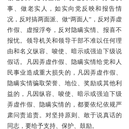
事、做老实人，如实向党反映和报告情
况，反对搞两面派、做“两面人”，反对弄虚
作假、虚报浮夸，反对隐瞒实情、报喜不
报忧。领导机关和领导干部不准以任何理
由和名义纵容、唆使、暗示或强迫下级说
假话。凡因弄虚作假、隐瞒实情给党和人
民事业造成重大损失的，凡因弄虚作假、
隐瞒实情骗取荣誉、地位、奖励或其他利
益的，凡因纵容、唆使、暗示或强迫下级
弄虚作假、隐瞒实情的，都要依纪依规严
肃问责追责。对坚持原则、敢于说真话的
同志，要给予支持、保护、鼓励。