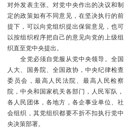
对外发表主张。对党中央作出的决议和制
定的政策如有不同意见，在坚决执行的前
提下，可以向党组织提出保留意见，也可
以按组织程序把自己的意见向党的上级组
织直至党中央提出。
全党必须自觉服从党中央领导。全国
人大、国务院、全国政协，中央纪律检查
委员会，最高人民法院、最高人民检察
院，中央和国家机关各部门，人民军队，
各人民团体，各地方，各企事业单位、社
会组织，其党组织都要不折不扣执行党中
央决策部署。