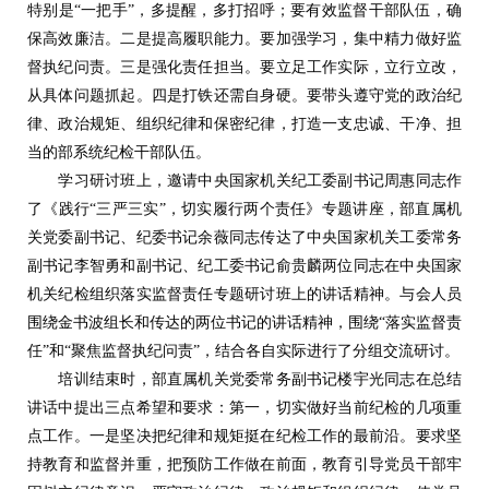
特别是“一把手”，多提醒，多打招呼；要有效监督干部队伍，确
保高效廉洁。二是提高履职能力。要加强学习，集中精力做好监
督执纪问责。三是强化责任担当。要立足工作实际，立行立改，
从具体问题抓起。四是打铁还需自身硬。要带头遵守党的政治纪
律、政治规矩、组织纪律和保密纪律，打造一支忠诚、干净、担
当的部系统纪检干部队伍。
学习研讨班上，邀请中央国家机关纪工委副书记周惠同志作
了《践行“三严三实”，切实履行两个责任》专题讲座，部直属机
关党委副书记、纪委书记余薇同志传达了中央国家机关工委常务
副书记李智勇和副书记、纪工委书记俞贵麟两位同志在中央国家
机关纪检组织落实监督责任专题研讨班上的讲话精神。与会人员
围绕金书波组长和传达的两位书记的讲话精神，围绕“落实监督责
任”和“聚焦监督执纪问责”，结合各自实际进行了分组交流研讨。
培训结束时，部直属机关党委常务副书记楼宇光同志在总结
讲话中提出三点希望和要求：第一，切实做好当前纪检的几项重
点工作。一是坚决把纪律和规矩挺在纪检工作的最前沿。要求坚
持教育和监督并重，把预防工作做在前面，教育引导党员干部牢