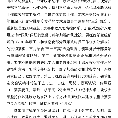
固树立纪律意识，严守政治纪律、政治规矩和组织纪律，使党员
干部不犯错误、少犯错误，特别不犯重大错误，这也是检验纪检
工作成效的重要标准。二是强化监督工作。要求根据转变政府职
能和深化行政审批制度改革的要求及部各司局新的“三定”规定，
重新梳理廉政风险点，完善廉政风险防控体系。加强对违反“八项
规定”和“四风”问题的监督，持续加强作风建设。要抓好部党组部
署的《2015年度工业和信息化部党风廉政建设工作任务分解表》
的贯彻落实。三是结合“三严三实”专题教育，筑牢党员干部廉洁
自律思想道德防线。第二，要充分发挥纪委委员和纪检委员作
用。要求不断探索机关纪委会和专兼职纪检干部发挥职能作用的
途径和方法，要求专兼职纪检干部要加强政治和业务学习，严格
要求自己，做好表率。第三，抓好会议精神的贯彻落实。要求把
这次会议精神传达下去，进一步统一思想，提高认识，传导压
力，落实责任。最后，楼宇光书记重申了相关纪律要求，要求大
家坚持作风建设永远在路上，持之以恒加强作风建设，坚决落实
中央八项规定精神，坚持不懈纠正“四风”。
参加研讨班的学员纷纷谈到，这次培训十分重要、及时、富
有成效，收获也很大。通过学习，进一步认清了当前党风廉政建