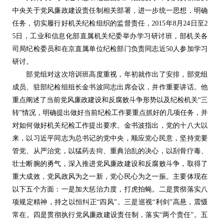
中央关于党风廉政建设责任制相关部署，进一步统一思想，明确
任务，切实履行好机关纪检组织的监督责任，2015年8月24日至2
5日，工业和信息化部直属机关纪委举办学习研讨班，部机关各
司局纪检委员和在京直属单位纪检部门负责同志近50人参加学习
研讨。
部党组对这次培训班高度重视，年初就作出了安排，部党组
成员、驻部纪检组组长金书波同志出席会议，并作重要讲话。他
重点阐述了当前党风廉政建设和反腐败斗争形势以及纪检机关“三
转”情况，明确提出做好当前纪检工作要重点抓好的几项任务，并
对如何做好机关纪检工作提出要求。金书波指出，党的十八大以
来，以习近平同志为总书记的党中央，顺应党心民意，坚持党要
管党、从严治党，以猛药去疴、重典治乱的决心，以刮骨疗毒、
壮士断腕的勇气，深入推进党风廉政建设和反腐败斗争，取得了
重大成效，党风政风为之一新，党心民心为之一振。主要体现在
以下五个方面：一是加大惩治力度，打虎拍蝇。二是贯彻落实八
项规定精神，持之以恒纠正“四风”。三是巡视“利剑”高悬，震慑
常在。四是贯彻执行党风廉政建设责任制，落实“两个责任”。五