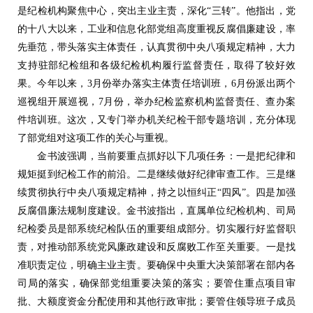
是纪检机构聚焦中心，突出主业主责，深化“三转”。他指出，党
的十八大以来，工业和信息化部党组高度重视反腐倡廉建设，率
先垂范，带头落实主体责任，认真贯彻中央八项规定精神，大力
支持驻部纪检组和各级纪检机构履行监督责任，取得了较好效
果。今年以来，3月份举办落实主体责任培训班，6月份派出两个
巡视组开展巡视，7月份，举办纪检监察机构监督责任、查办案
件培训班。这次，又专门举办机关纪检干部专题培训，充分体现
了部党组对这项工作的关心与重视。
金书波强调，当前要重点抓好以下几项任务：一是把纪律和
规矩挺到纪检工作的前沿。二是继续做好纪律审查工作。三是继
续贯彻执行中央八项规定精神，持之以恒纠正“四风”。四是加强
反腐倡廉法规制度建设。金书波指出，直属单位纪检机构、司局
纪检委员是部系统纪检队伍的重要组成部分。切实履行好监督职
责，对推动部系统党风廉政建设和反腐败工作至关重要。一是找
准职责定位，明确主业主责。要确保中央重大决策部署在部内各
司局的落实，确保部党组重要决策的落实；要管住重点项目审
批、大额度资金分配使用和其他行政审批；要管住领导班子成员