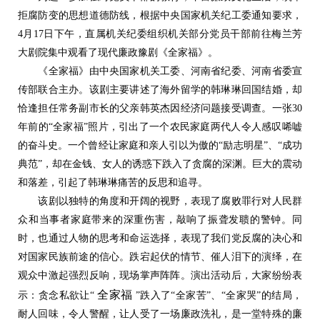
拒腐防变的思想道德防线，根据中央国家机关纪工委通知要求，
4月17日下午，直属机关纪委组织机关部分党员干部前往梅兰芳
大剧院集中观看了现代廉政豫剧《全家福》。
《全家福》由中央国家机关工委、河南省纪委、河南省委宣
传部联合主办。该剧主要讲述了海外留学的韩琳琳回国结婚，却
恰逢担任常务副市长的父亲韩英杰因经济问题接受调查。一张30
年前的“全家福”照片，引出了一个农民家庭两代人令人感叹唏嘘
的奋斗史。一个曾经让家庭和亲人引以为傲的“励志明星”、“成功
典范”，却在金钱、女人的诱惑下跌入了贪腐的深渊。巨大的震动
和落差，引起了韩琳琳痛苦的反思和追寻。
该剧以独特的角度和开阔的视野，表现了腐败罪行对人民群
众和当事者家庭带来的深重伤害，敲响了振聋发聩的警钟。同
时，也通过人物的思考和命运选择，表现了我们党反腐的决心和
对国家民族前途的信心。跌宕起伏的情节、催人泪下的演绎，在
观众中激起强烈反响，现场掌声阵阵。演出活动后，大家纷纷表
全家福
示：贪念私欲让“
”跌入了“全家苦”、“全家哭”的结局，
耐人回味，令人警醒，让人受了一场廉政洗礼，是一堂特殊的廉