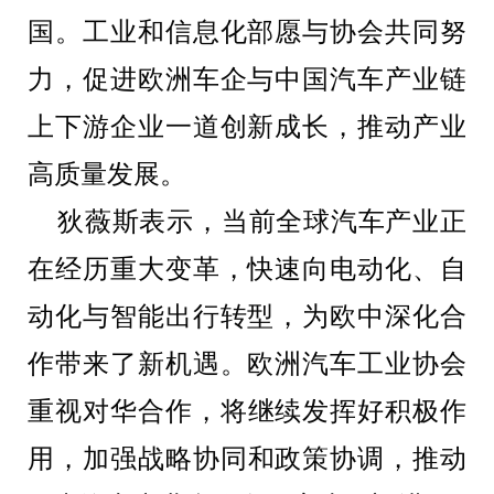
国
。
工业和信息化部愿与协会共同努
力，促进欧洲车企与中国汽车产业链
上下游企业一道创新成长，
推动
产业
高质量
发展
。
狄薇斯表示，当前全球汽车产业正
在经历重大变革，
快速向电动化、自
动化与智能出行转型，
为欧中深化
合
作带来了新机遇。
欧洲汽车工业协会
重视
对
华
合作
，
将
继续发挥好
积极作
用
，
加强
战略
协同
和政策协调，
推动