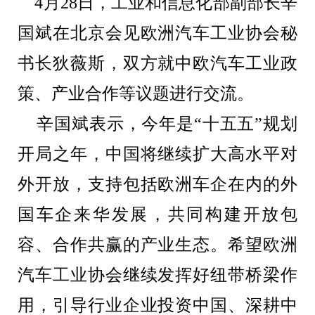
4月28日，工业和信息化部副部长辛
国斌在北京会见欧洲汽车工业协会秘
书长狄薇斯，双方就中欧汽车工业政
策、产业合作等议题进行交流。
辛国斌表示，
今年是
“
十五五
”
规划
开局之年，中国将继续扩大高水平对
外开放，
支持
包括
欧洲
车企
在内的
外
国
车企
来华
发展
，
共同构建
开放包
容
、
合作共赢
的
产业生态
。
希望欧洲
汽车工业协会继续
发挥好纽带桥梁作
用
，引导行业企业
投资中国
、
深耕
中