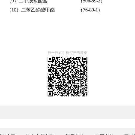
（9）
二甲胺盐酸盐
（
506-59-2
）
（10）
二苯乙醇酸甲酯
（
76-89-1
）
扫一扫在手机打开当前页