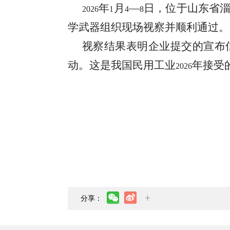
年
月
—
日，位于
山东省
202
6
1
4
8
学武器组织现场视察并顺利通过。
视察结果表明企业提交的宣布
动。这是我国民用工业
年接受
202
6
分享：