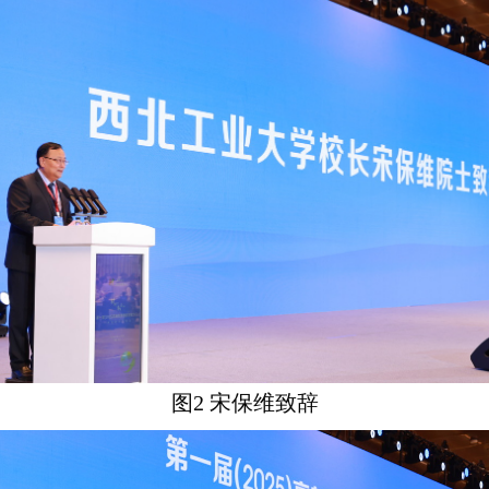
图
2
宋保维致辞