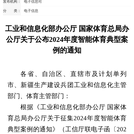
发布机构：
电子信息司
分 类：
电子信息
工业和信息化部办公厅 国家体育总局办
公厅关于公布2024年度智能体育典型案
例的通知
各省、自治区、直辖市及计划单列
市、新疆生产建设兵团工业和信息化主管
部门、体育主管部门：
根据《工业和信息化部办公厅 国家体
育总局办公厅关于征集
2024
年度智能体育
典型案例的通知》（工信厅联电子函〔
202