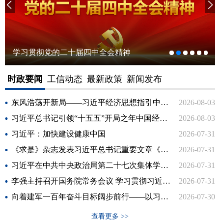
学习贯彻党的二十届四中全会精神
时政要闻
工信动态
最新政策
新闻发布
东风浩荡开新局——习近平经济思想指引中国经济高质量发展行稳致远
2026-08-03
习近平总书记引领“十五五”开局之年中国经济破浪前行
2026-08-03
习近平：加快建设健康中国
2026-07-31
《求是》杂志发表习近平总书记重要文章《加快建设健康中国》
2026-07-31
习近平在中共中央政治局第二十七次集体学习时强调 强化政治引领 深化创新发展 高质量推进国防和军队现代化
2026-07-31
李强主持召开国务院常务会议 学习贯彻习近平总书记关于上半年经济形势和做好下半年经济工作的重要讲话精神
2026-07-31
向着建军一百年奋斗目标阔步前行——以习近平同志为核心的党中央引领人民军队书写强军兴军新篇章
2026-07-30
查看更多 >>