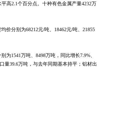
高2.1个百分点。十种有色金属产量4232万
68212元/吨、18462元/吨、21855
541万吨、8498万吨，同比增长7.9%、
材出口量39.6万吨，与去年同期基本持平；铝材出