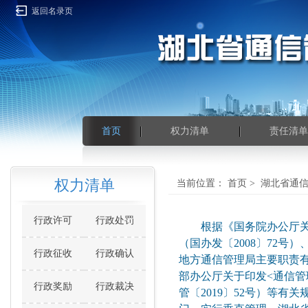
返回名录页
首页
权力清单
责任清单
权力清单
当前位置：
首页
>
湖北省通
行政许可
行政处罚
根据《国务院办公厅
（国办发〔2008〕72
行政征收
行政确认
地方通信管理局主要职责有
部办公厅关于印发<通信管
行政奖励
行政裁决
管〔2019〕52号）等