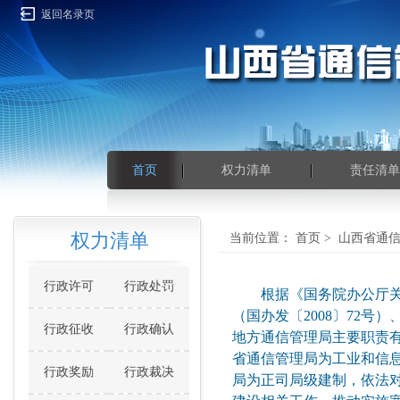
返回名录页
首页
权力清单
责任清单
权力清单
当前位置：
首页
>
山西省通
行政许可
行政处罚
根据《国务院办公厅
（国办发〔2008〕72
行政征收
行政确认
地方通信管理局主要职责有
省通信管理局为工业和信
行政奖励
行政裁决
局为正司局级建制，依法