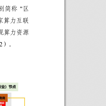
别
简
称
“
区
家
算
力
互
联
现
算
力
资
源
）
。
2