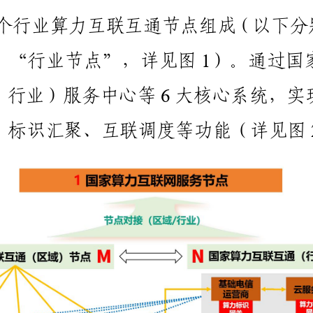
个
行
业
算
力
互
联
互
通
节
点
组
成
（
以
下
分
、
“
行
业
节
点
”
，
详
见
图
）
。
通
过
国
1
、
行
业
）
服
务
中
心
等
大
核
心
系
统
，
实
6
、
标
识
汇
聚
、
互
联
调
度
等
功
能
（
详
见
图