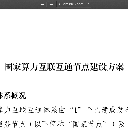
Zoom
Zoom
Out
In
国
家
算
力
互
联
互
通
节
点
建
设
方
案
体
系
概
况
算
力
互
联
互
通
体
系
由
“
”
个
已
建
成
发
1
服
务
节
点
（
以
下
简
称
“
国
家
节
点
”
）
及