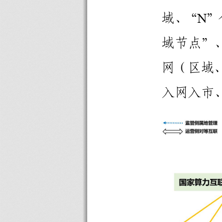
域
、
“
”
N
域
节
点
”
网
（
区
域
入
网
入
市