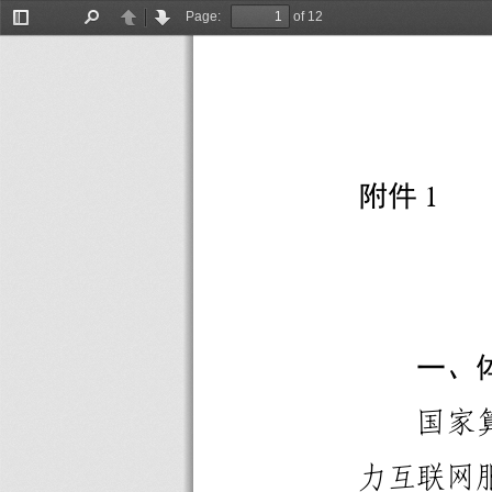
Page:
of 12
Toggle
Find
Previous
Next
Sidebar
附
件
1
一
、
国
家
力
互
联
网