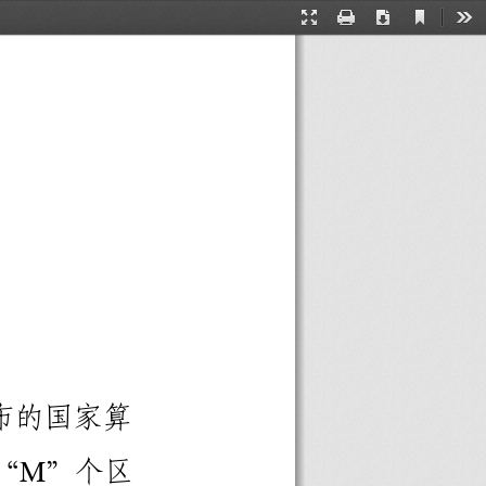
Current
Presentation
Print
Download
Too
View
Mode
布
的
国
家
算
“
”
个
区
M