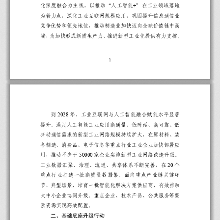
+
化深度融合
为主线，
以推动
“
人工智能
”
在工业领域落地
为着力点
，
深化
工业互联网
规模应用
，
巩固提升信息通信业
竞争
优势
和领先地位
，
推动制造业
加快迈向全球价值链中高
端
，
为加快形成新质生产力
、
推进
新型工业化提供
有力
支撑
。
1
202
8
到
年，工业互联网与人工智能
融合
赋能水平显著
提升。满足人工智能工业应用高通量、低时延、高可靠
、
低
抖动通信需求的新型工业网络规模持续扩大，在
原材料
、
装
备制造
、
消费品
、
电子信息
等重点行业工业企业
加快
部署
应
5
0000
用
，推动不少于
家企业实施新型工业网络改造升级
。
20
工业数据汇聚、治理、流通、共享体系不断完善，在
个
重点行业打造一批高质量数据集
。面向重点产业链关键环
节
、
典型场景
，
培育一批智能化解决方案供应商
，
有效推动
大中小企业协同升级
。
重点企业
、
技术产品
、
公共服务等要
素资源实现高效配置。
二、基础底座升级行动