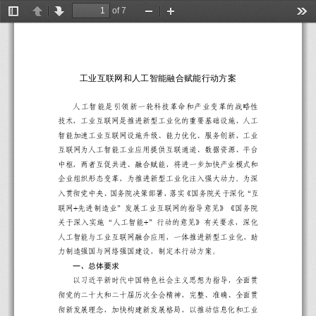
of 7
Toggle
Previous
Next
Zoom
Zoom
Too
Sidebar
Out
In
工业互联网
和
人工智能
融合
赋能行动方案
人工智能是引领新一轮科技革命和产业变革的战略性
技术
，
工业互联网是推进新型工业化的重要基础设施
，
人工
智能加速工业互联网设施升级
、
能力优化
、
服务创新
，
工业
互联网为人工智能工业应用提供互联通道
、
数据资源
、
平台
中枢
，
两者互促共进
、
融合赋能
，
将进一步加快产业模式和
企业组织形态变革
，
为推进新型工业化注入强大动力
。
为
深
入
贯彻党中央
、
国务院决策部署
，
落实
《
国务院关于深化
“
互
+
联网
先进制造业
”
发展工业互联网的指导意见》《国务院
+
关于深入实施
“
人工智能
”
行动的意见》有关要求，深化
人工智能与工业互联网融合应用，
一体推进
新型工业化
，
助
力制造强国与网络强国建设，制定本行动方案。
一、总体要求
以习近平新时代中国特色社会主义思想为指导
，
全面贯
彻党的二十大和二十届
历次
全会精神
，
完整
、
准确
、
全面贯
彻新发展理念
，
加快构建新发展格局
，
以
推动信息化和工业