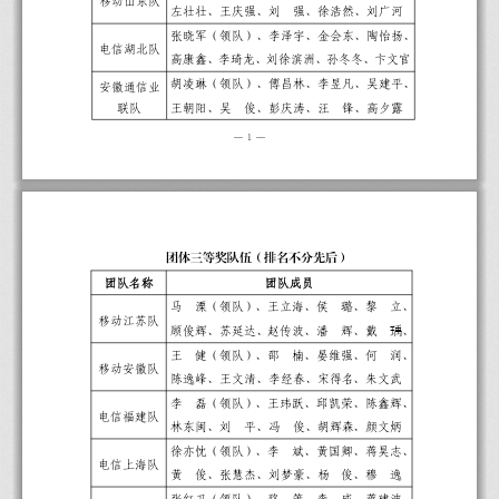
移
动
山
东
队
左
壮
壮
、
王
庆
强
、
刘
强
、
徐
浩
然
、
刘
广
河
张
晓
军
（
领
队
）
、
李
泽
宇
、
金
会
东
、
陶
怡
扬
、
电
信
湖
北
队
高
康
鑫
、
李
琦
龙
、
刘
徐
滨
洲
、
孙
冬
冬
、
卞
文
官
胡
凌
琳
（
领
队
）
、
傅
昌
林
、
李
昱
凡
、
吴
建
平
、
安
徽
通
信
业
王
朝
阳
、
吴
俊
、
彭
庆
涛
、
汪
锋
、
高
夕
露
联
队
—
1
—
团
体
三
等
奖
队
伍
（
排
名
不
分
先
后
）
团
队
名
称
团
队
成
员
马
溧
（
领
队
）
、
王
立
海
、
侯
璐
、
黎
立
、
移
动
江
苏
队
顾
俊
辉
、
苏
延
达
、
赵
传
波
、
潘
辉
、
戴
、
瑀
王
健
（
领
队
）
、
邵
楠
、
晏
维
强
、
何
润
、
移
动
安
徽
队
陈
逸
峰
、
王
文
清
、
李
经
春
、
宋
得
名
、
朱
文
武
李
磊
（
领
队
）
、
王
玮
跃
、
邱
凯
荣
、
陈
鑫
辉
、
电
信
福
建
队
林
东
闽
、
刘
平
、
冯
俊
、
胡
辉
森
、
颜
文
炳
徐
亦
忱
（
领
队
）
、
李
斌
、
黄
国
卿
、
蒋
昊
志
、
电
信
上
海
队
黄
俊
、
张
慧
杰
、
刘
梦
豪
、
杨
俊
、
穆
逸
张
红
卫
（
领
队
）
、
骆
策
、
李
威
、
蒋
建
波
、