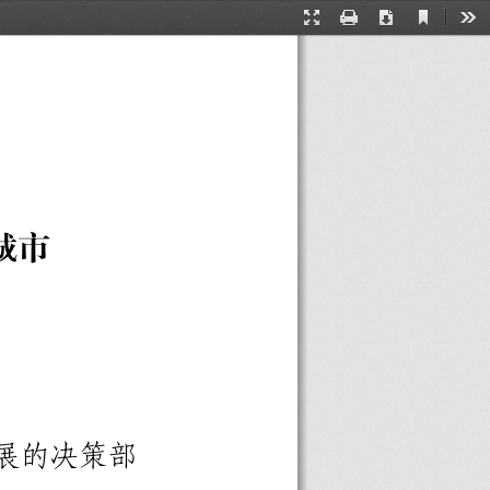
Current
Presentation
Print
Download
Too
View
Mode
城市
展的决策部