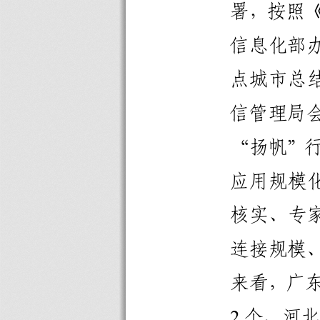
署，按照
信息化部
点城市总
信管理局
“扬帆”
应用规模
核实、专
连接规模
来看，广
2
个、河北