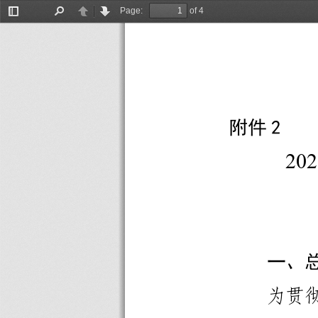
Page:
of 4
Toggle
Find
Previous
Next
Sidebar
附件2 
202
一、
为贯