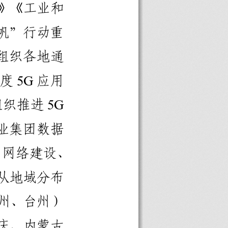
》《工业和
帆”行动重
组织各地通
5G
度
应用
5G
组织推进
业集团数据
、网络建设、
从地域分布
州、台州）
庆、内蒙古